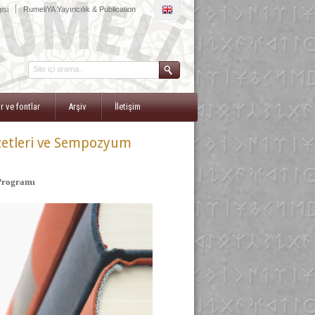
|
isi
RumeliYA Yayıncılık & Publication
r ve fontlar
Arşiv
İletişim
zetleri ve Sempozyum
Programı