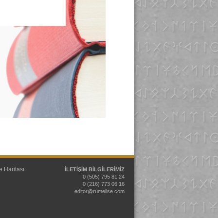
e Haritası
İLETİŞİM BİLGİLERİMİZ
0 (505) 795 81 24
0 (216) 773 06 16
editor@rumelise.com