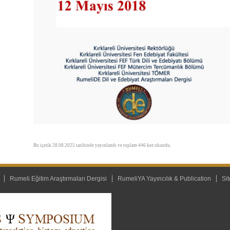
Bu içerik 28.08.2025 tarihinde yayınlandı ve toplam 446 kez okundu.
Rumeli Eğitim Araştırmaları Dergisi
RumeliYA Yayıncılık & Publication
Sit