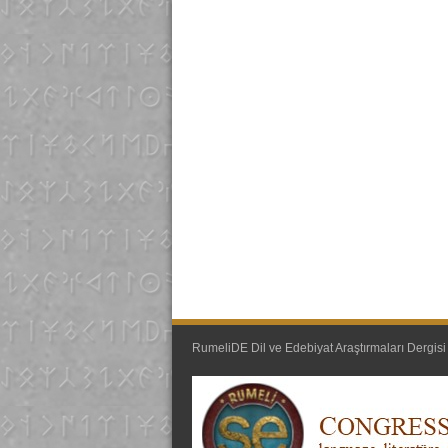
RumeliDE Dil ve Edebiyat Araştırmaları Dergisi