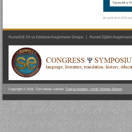
Bu içerik 08.05.2026 tar
RumeliDE Dil ve Edebiyat Araştırmaları Dergisi
Rumeli Eğitim Araştırmalar
Copyright © 2026. Tüm hakları saklıdır.
Trakya Hosting - İçerik Yönetim Sistemi