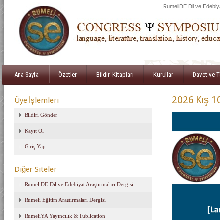
RumeliDE Dil ve Edebiya
Ana Sayfa
Özetler
Bildiri Kitapları
Kurullar
Davet ve 
2026 Kış 1
Üye İşlemleri
Bildiri Gönder
Kayıt Ol
Giriş Yap
Diğer Siteler
RumeliDE Dil ve Edebiyat Araştırmaları Dergisi
Rumeli Eğitim Araştırmaları Dergisi
RumeliYA Yayıncılık & Publication