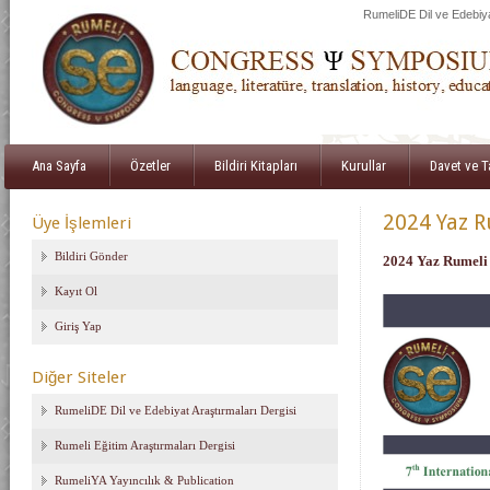
RumeliDE Dil ve Edebiya
Ana Sayfa
Özetler
Bildiri Kitapları
Kurullar
Davet ve 
2024 Yaz R
Üye İşlemleri
Bildiri Gönder
2024 Yaz Rumeli 
Kayıt Ol
Giriş Yap
Diğer Siteler
RumeliDE Dil ve Edebiyat Araştırmaları Dergisi
Rumeli Eğitim Araştırmaları Dergisi
RumeliYA Yayıncılık & Publication